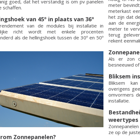
nig goed, dat het verstandig is om pv panelen
meter bevindt,
e schaffen.
meterkast een
het zijn dat d
ingshoek van 45º in plaats van 36º
aan de energ
rendement van de modules bij installatie in
meter te verv
elijke richt wordt met enkele procenten
terug geleve
nderd als de hellingshoek tussen de 30º en 50º
rekent eenmal
Zonnepanel
Als er zon o
besneeuwd of b
Bliksem in
Bliksem kan 
overigens gee
omvormers def
installatie.
Bestandhei
weertypes
Zonnepanelen 
ze op de juiste
rom Zonnepanelen?