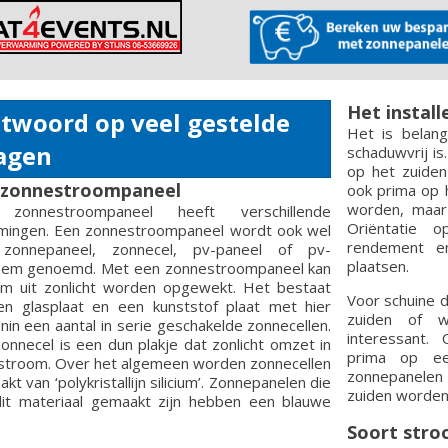
Het instal
twoord op veel gestelde
Het is belang
agen
schaduwvrij i
op het zuiden
 zonnestroompaneel
ook prima op 
worden, maar
zonnestroompaneel heeft verschillende
Oriëntatie 
mingen. Een zonnestroompaneel wordt ook wel
rendement e
zonnepaneel, zonnecel, pv-paneel of pv-
plaatsen.
eem genoemd. Met een zonnestroompaneel kan
om uit zonlicht worden opgewekt. Het bestaat
Voor schuine 
en glasplaat en een kunststof plaat met hier
zuiden of w
nin een aantal in serie geschakelde zonnecellen.
interessant.
onnecel is een dun plakje dat zonlicht omzet in
prima op ee
kstroom. Over het algemeen worden zonnecellen
zonnepanelen 
kt van ‘polykristallijn silicium’. Zonnepanelen die
zuiden worden
dit materiaal gemaakt zijn hebben een blauwe
Soort stro