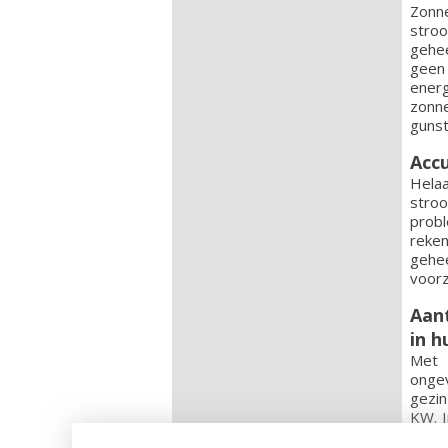
Zonn
stroo
gehee
gee
ene
zonne
gunst
Acc
Hela
stroo
probl
reke
gehe
voorz
Aan
in h
Met 
onge
gezi
KW. I
nett