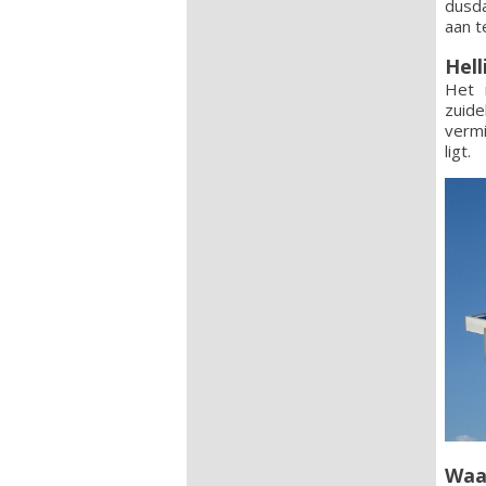
dusda
aan t
Hell
Het 
zuid
vermi
ligt.
Waa