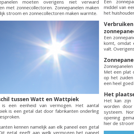
Een zonnepan
epanelen moeten overigens niet verward
middel van ee
en met zonnecollectoren. Zonnepanelen maken
het huishouden
ijk stroom en zonnecollectoren maken warmte.
Verbruiken
zonnepane
Een zonnepane
komt, omdat e
valt. Overigen
Zonnepanel
Zonnepanelen 
Met een plat 
op het zuiden
een heel goed
Het plaats
chil tussen Watt en Wattpiek
Het kan zijn
 is een eenheid van vermogen. Het aantal
worden door 
iek is een getal dat door fabrikanten onderling
systeem. Nor
gesproken.
opening gema
hier de stroo
kanten kennen namelijk aan elk paneel een getal
Dit getal geeft aan welk vermogen het paneel