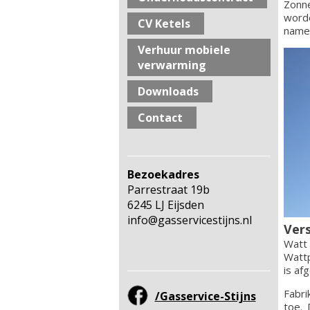
Zonn
word
CV Ketels
namel
Verhuur mobiele
verwarming
Downloads
Contact
Bezoekadres
Parrestraat 19b
6245 LJ Eijsden
info@gasservicestijns.nl
Vers
Watt
Wattp
is af
Fabri
/Gasservice-Stijns
toe. 