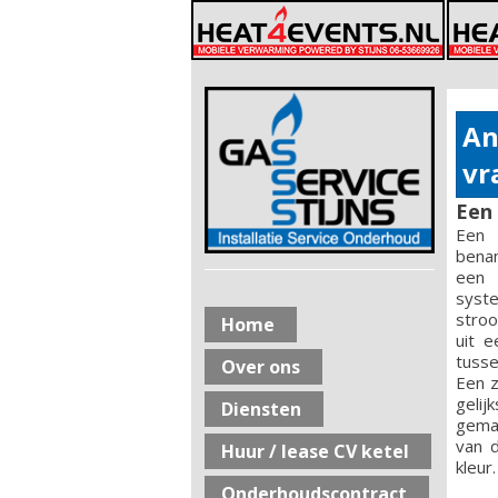
An
vr
Een
Een 
bena
een 
syst
stro
Home
uit e
tusse
Over ons
Een z
gelij
Diensten
gemaa
van 
Huur / lease CV ketel
kleur.
Onderhoudscontract