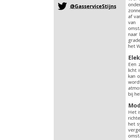
onde
@GasserviceStijns
zonne
af va
van 
omsta
naar 
grade
het W
Elek
Een z
licht
kan o
word
atmos
bij h
Modu
Het i
rich
het s
verg
omst