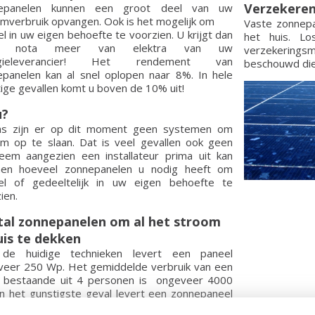
Verzekeren
epanelen kunnen een groot deel van uw
mverbruik opvangen. Ook is het mogelijk om
Vaste zonnepa
l in uw eigen behoefte te voorzien. U krijgt dan
het huis. L
n nota meer van elektra van uw
verzekerings
rgieleverancier! Het rendement van
beschouwd die
panelen kan al snel oplopen naar 8%. In hele
ige gevallen komt u boven de 10% uit!
u?
as zijn er op dit moment geen systemen om
m op te slaan. Dat is veel gevallen ook geen
eem aangezien een installateur prima uit kan
nen hoeveel zonnepanelen u nodig heeft om
el of gedeeltelijk in uw eigen behoefte te
ien.
tal zonnepanelen om al het stroom
uis te dekken
de huidige technieken levert een paneel
veer 250 Wp. Het gemiddelde verbruik van een
n bestaande uit 4 personen is ongeveer 4000
n het gunstigste geval levert een zonnepaneel
o 225 WP levert. Dan heeft u 4000/225 = 18