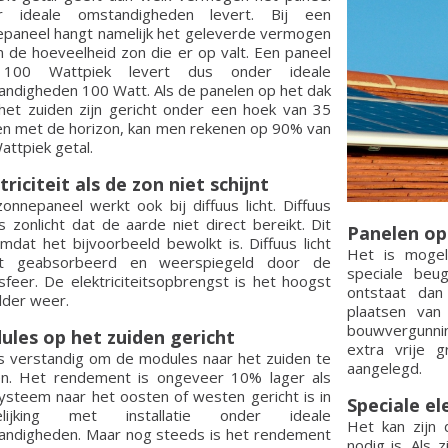
r ideale omstandigheden levert. Bij een
paneel hangt namelijk het geleverde vermogen
n de hoeveelheid zon die er op valt. Een paneel
100 Wattpiek levert dus onder ideale
ndigheden 100 Watt. Als de panelen op het dak
het zuiden zijn gericht onder een hoek van 35
n met de horizon, kan men rekenen op 90% van
attpiek getal.
triciteit als de zon niet schijnt
onnepaneel werkt ook bij diffuus licht. Diffuus
 is zonlicht dat de aarde niet direct bereikt. Dit
Panelen op
mdat het bijvoorbeeld bewolkt is. Diffuus licht
Het is mogel
t geabsorbeerd en weerspiegeld door de
speciale beu
feer. De elektriciteitsopbrengst is het hoogst
ontstaat dan
elder weer.
plaatsen van
bouwvergunnin
les op het zuiden gericht
extra vrije 
s verstandig om de modules naar het zuiden te
aangelegd.
ten. Het rendement is ongeveer 10% lager als
ysteem naar het oosten of westen gericht is in
Speciale el
elijking met installatie onder ideale
Het kan zijn 
andigheden. Maar nog steeds is het rendement
nodig is. Als 