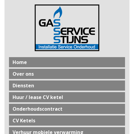
Home
Over ons
Diensten
Huur / lease CV ketel
Onderhoudscontract
CV Ketels
Verhuur mobiele verwarming