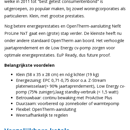
welke in 2011 tot "best getest consumentenbond" is
uitgeroepen, zo populair maken, bij zowel woningcorporaties als
particulieren. Klein, met grootse prestaties.
Nog betere energieprestaties en OpenTherm-aansluiting Nefit
ProLine NxT gaat een (grote) stap verder. De kleinste heeft nu
onder andere standaard OpenTherm aan boord. Het verhoogde
jaartaprendement en de Low Energy cv-pomp zorgen voor
optimale energieprestaties. EuP Ready, dus future proof.
Belangrijkste voordelen
Klein (58 x 35 x 28 cm) en nóg lichter (19 kg)
Energiezuinig: EPC 0,71-0,75 door o.a. Z-Stream
platenwisselaar(> 90% jaartaprendement), Low Energy cv-
pomp (75% zuiniger),laag standby-verbruik (< 1,5 watt)
Betrouwbaar: continu bewaking met ProActive Plus
Duurzaam: voorbereid op zonneboiler of warmtepomp
Flexibel: OpenTherm-aansluiting
Weersafhankelijk te regelen