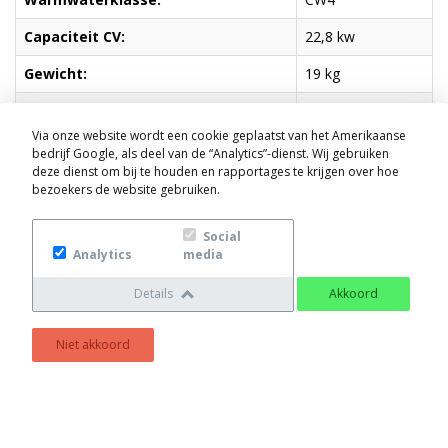
Capaciteit CV:
22,8 kw
Gewicht:
19 kg
Afmeting hxbxd cm:
58x35x28 cm
Via onze website wordt een cookie geplaatst van het Amerikaanse
Rendement:
HR
bedrijf Google, als deel van de “Analytics”-dienst. Wij gebruiken
deze dienst om bij te houden en rapportages te krijgen over hoe
Garantie warmtewisselaar:
10 jr
bezoekers de website gebruiken.
A-label pomp:
Ja
Social
Analytics
media
Geschikte thermostaten
Details
Akkoord
Nefit ModuLine 1010
Niet akkoord