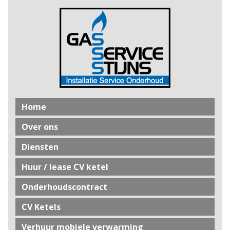
Home
Over ons
Diensten
Huur / lease CV ketel
Onderhoudscontract
CV Ketels
Verhuur mobiele verwarming