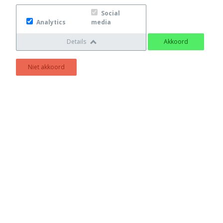
Social
Analytics
media
Details
Akkoord
Niet akkoord
Zeer eenvoudige bediening
De ModuLine regelmethode laat elk Nefit cv-toestel
altijd met hoogst mogelijke rendement werken, dus
energiezuinig
2-draads verbinding met voeding vanuit het cv-toestel,
dus geen batterijen nodig
Handleiding
Brochure
Nefit ModuLine 2050