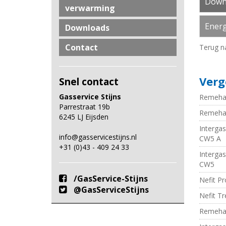
Down
verwarming
Energ
Downloads
Contact
Terug n
Verg
Snel contact
Gasservice Stijns
Remeha 
Parrestraat 19b
Remeha
6245 LJ Eijsden
Interga
info@gasservicestijns.nl
CW5 A
+31 (0)43 - 409 24 33
Interga
CW5
/GasService-Stijns
Nefit P
@GasServiceStijns
Nefit Tr
Remeha 