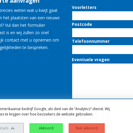
rte aanvragen
Voorletters
 precies weten wat u kwijt gaat
an het plaatsten van een nieuwe
Postcode
el? Vul dan het formulier
st is en wij zullen zo snel
ijk contact met u opnemen om
Telefoonnummer
elijkheden te bespreken.
Eventuele vragen
Bij het versturen van dit formuli
merikaanse bedrijf Google, als deel van de “Analytics”-dienst. Wij
accepteer ik dat er contact met
es te krijgen over hoe bezoekers de website gebruiken.
opgenomen kan worden.
etails
Akkoord
Niet akkoord