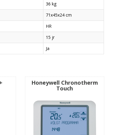
36 kg
71x45x24 cm
HR
15 jr
Ja
+
Honeywell Chronotherm
Touch