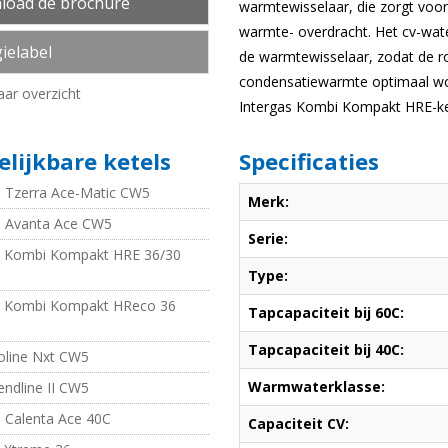
load de brochure
warmtewisselaar, die zorgt voor
warmte- overdracht. Het cv-wat
ielabel
de warmtewisselaar, zodat de 
condensatiewarmte optimaal wo
aar overzicht
Intergas Kombi Kompakt HRE-kete
elijkbare ketels
Specificaties
Tzerra Ace-Matic CW5
Merk:
 Avanta Ace CW5
Serie:
s Kombi Kompakt HRE 36/30
Type:
s Kombi Kompakt HReco 36
Tapcapaciteit bij 60C:
Tapcapaciteit bij 40C:
roline Nxt CW5
Warmwaterklasse:
endline II CW5
Calenta Ace 40C
Capaciteit CV: