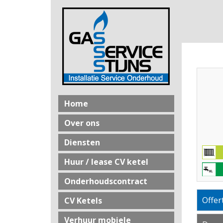
Home
Over ons
Diensten
Huur / lease CV ketel
Onderhoudscontract
Offer
CV Ketels
Verhuur mobiele