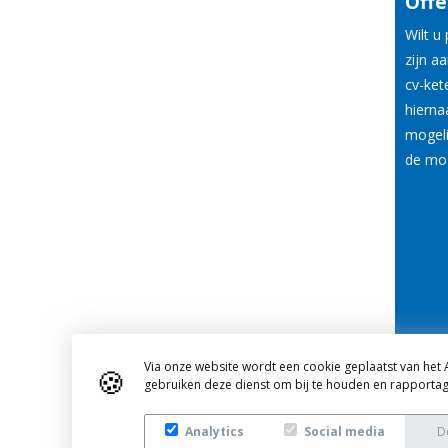
Offe
Wilt u
zijn a
cv-ket
hiernaa
mogel
de mog
Via onze website wordt een cookie geplaatst van het A
🍪
gebruiken deze dienst om bij te houden en rapportag
Analytics
Social media
D