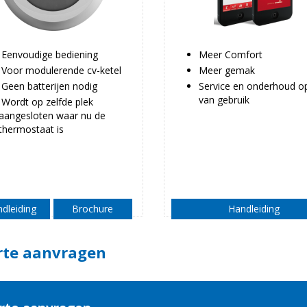
Eenvoudige bediening
Meer Comfort
Voor modulerende cv-ketel
Meer gemak
Geen batterijen nodig
Service en onderhoud op
van gebruik
Wordt op zelfde plek
aangesloten waar nu de
thermostaat is
dleiding
Brochure
Handleiding
rte aanvragen